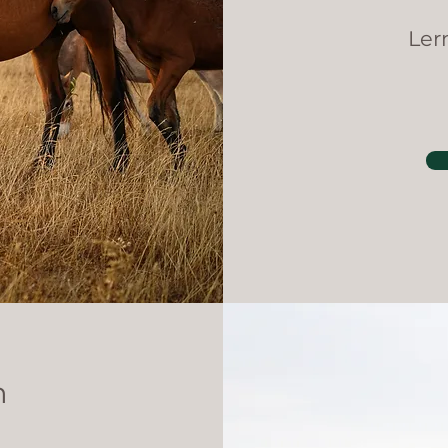
Ler
n