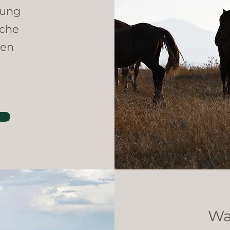
ung​
che​
len
Wa