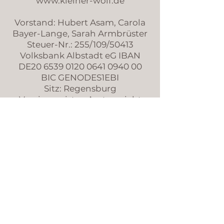
www.kleiner-wolf.de
Vorstand: Hubert Asam, Carola
Bayer-Lange, Sarah Armbrüster
Steuer-Nr.: 255/109/50413
Volksbank Albstadt eG IBAN
DE20 6539 0120 0641 0940 00
BIC GENODES1EBI
Sitz: Regensburg
Vereinsregister: Amtsgericht
Regensburg, Nr. VR 201710
Folge uns auf Instagram
Impressum
Datenschutz
AGB
​© 2026 by Kleiner Wolf e.V.
Erstellt mit
Wix.com